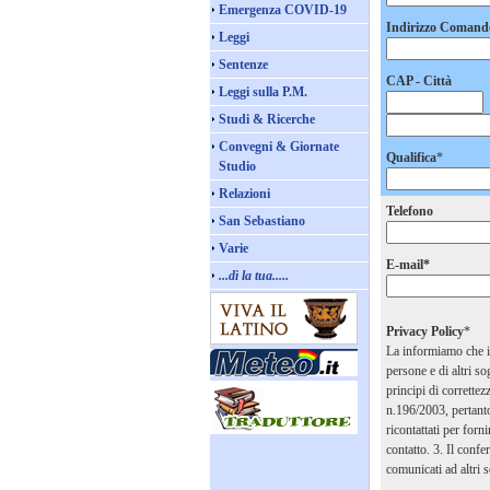
Emergenza COVID-19
Indirizzo Comand
Leggi
Sentenze
CAP - Città
Leggi sulla P.M.
Studi & Ricerche
Convegni & Giornate
Qualifica
*
Studio
Relazioni
Telefono
San Sebastiano
Varie
E-mail*
...dì la tua.....
Privacy Policy
*
La informiamo che il
persone e di altri so
principi di correttezz
n.196/2003, pertanto,
ricontattati per forn
contatto. 3. Il confe
comunicati ad altri s