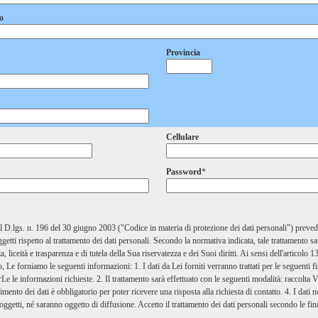
o
Provincia
Cellulare
Password
*
 D.lgs. n. 196 del 30 giugno 2003 ("Codice in materia di protezione dei dati personali") prevede 
ggetti rispetto al trattamento dei dati personali. Secondo la normativa indicata, tale trattamento s
a, liceità e trasparenza e di tutela della Sua riservatezza e dei Suoi diritti. Ai sensi dell'articolo 1
 Le forniamo le seguenti informazioni: 1. I dati da Lei forniti verranno trattati per le seguenti fi
irLe le informazioni richieste. 2. Il trattamento sarà effettuato con le seguenti modalità: raccolta 
rimento dei dati è obbligatorio per poter ricevere una risposta alla richiesta di contatto. 4. I dati
oggetti, né saranno oggetto di diffusione. Accetto il trattamento dei dati personali secondo le fina