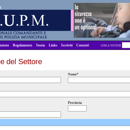
3
tatuto
Regolamento
Storia
Links
Iscriviti
Contatti
CERCA NOTIZIE
e del Settore
Nome*
Provincia