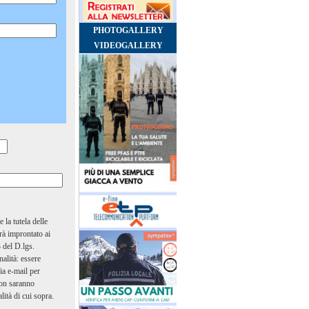
PHOTOGALLERY
VIDEOGALLERY
la tutela delle
arà improntato ai
3 del D.lgs.
nalità: essere
Via e-mail per
 non saranno
lità di cui sopra.