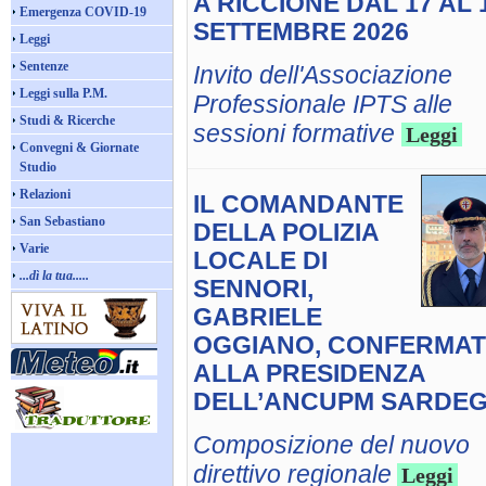
A RICCIONE DAL 17 AL 
Emergenza COVID-19
SETTEMBRE 2026
Leggi
Sentenze
Invito dell'Associazione
Leggi sulla P.M.
Professionale IPTS alle
Studi & Ricerche
sessioni formative
Leggi
Convegni & Giornate
Studio
Relazioni
IL COMANDANTE
San Sebastiano
DELLA POLIZIA
Varie
LOCALE DI
...dì la tua.....
SENNORI,
GABRIELE
OGGIANO, CONFERMA
ALLA PRESIDENZA
DELL’ANCUPM SARDE
Composizione del nuovo
direttivo regionale
Leggi