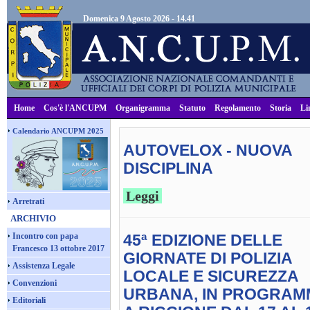
Domenica 9 Agosto 2026 - 14.41
Home
Cos'è l'ANCUPM
Organigramma
Statuto
Regolamento
Storia
Li
Calendario ANCUPM 2025
AUTOVELOX - NUOVA
DISCIPLINA
Leggi
Arretrati
ARCHIVIO
Incontro con papa
45ª EDIZIONE DELLE
Francesco 13 ottobre 2017
GIORNATE DI POLIZIA
Assistenza Legale
LOCALE E SICUREZZA
Convenzioni
URBANA, IN PROGRAM
Editoriali