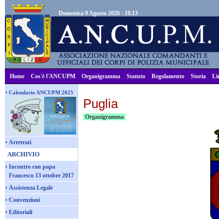
Domenica 9 Agosto 2026 - 10.13
Home
Cos'è l'ANCUPM
Organigramma
Statuto
Regolamento
Storia
Li
Calendario ANCUPM 2025
Puglia
Organigramma
Arretrati
ARCHIVIO
Incontro con papa
Francesco 13 ottobre 2017
Assistenza Legale
Convenzioni
Editoriali