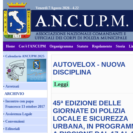
Venerdì 7 Agosto 2026 - 4.22
Home
Cos'è l'ANCUPM
Organigramma
Statuto
Regolamento
Storia
Li
Calendario ANCUPM 2025
AUTOVELOX - NUOVA
DISCIPLINA
Leggi
Arretrati
ARCHIVIO
Incontro con papa
45ª EDIZIONE DELLE
Francesco 13 ottobre 2017
GIORNATE DI POLIZIA
Assistenza Legale
LOCALE E SICUREZZA
Convenzioni
URBANA, IN PROGRAM
Editoriali