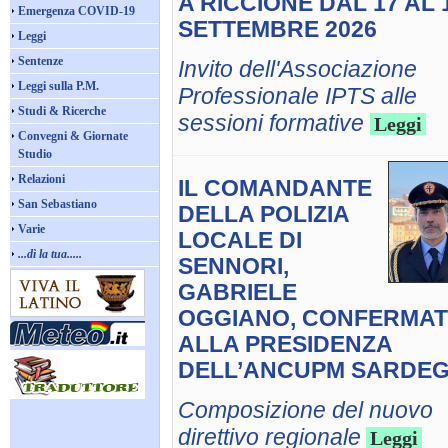
A RICCIONE DAL 17 AL 
Emergenza COVID-19
SETTEMBRE 2026
Leggi
Sentenze
Invito dell'Associazione
Leggi sulla P.M.
Professionale IPTS alle
Studi & Ricerche
sessioni formative
Leggi
Convegni & Giornate
Studio
Relazioni
IL COMANDANTE
San Sebastiano
DELLA POLIZIA
Varie
LOCALE DI
...dì la tua.....
SENNORI,
GABRIELE
OGGIANO, CONFERMA
ALLA PRESIDENZA
DELL’ANCUPM SARDE
Composizione del nuovo
direttivo regionale
Leggi