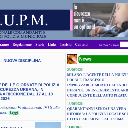
4
tatuto
Regolamento
Storia
Links
Iscriviti
Contatti
CERCA NOTIZIE
News
- NUOVA DISCIPLINA
23/06/2026
MILANO, L'AGENTE DELLA POLIZI
LOCALE FRANCESCO
E DELLE GIORNATE DI POLIZIA
IMPREZZABILE MORTO CADENDO
ICUREZZA URBANA, IN
DURANTE UN INSEGUIMENTO. ARR
A RICCIONE DAL 17 AL 19
CONDUCENTE DELL'AUTO PIRATA
2026
13/06/2026
sociazione Professionale IPTS alle
QUARANT'ANNI SENZA UNA VERA
ative
Leggi
RIFORMA: LA POLIZIA LOCALE SCI
CITTÀ L'ADESIONE È ALTISSIMA
11/06/2026