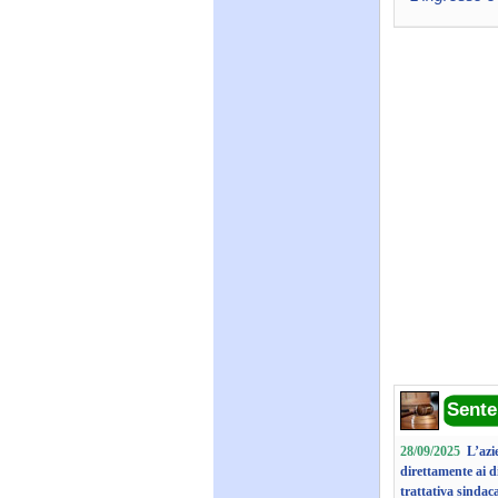
Sente
28/09/2025
L’azi
direttamente ai d
trattativa sindac