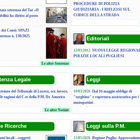
PROCEDURE DI POLIZIA
GIUDIZIARIA - I RIFLESSI SUL
tata sentenza del Tar «Il
CODICE DELLA STRADA
bilità ha diritto al posto
 dei Conti: SPAZI
tenza n. 130/2025
Editoriali
12/03/2012
NUOVA LEGGE REGIONAL
POLIZIE LOCALI PUGLIESI
Le altre Sentenze
tenza Legale
Leggi
isione del Tribunale di Lucera, sez. lavoro,
19/03/2026
Dal 16 maggio obbligo di
 le ragioni del C.te della P.M. Dr. Amorico
"targhino" e copertura assicurativa per i
monopattini
Le altre Notizie
 e Ricerche
Leggi sulla P.M.
oni locali – soggetti
13/05/2026
Regione Puglia: Approvazion