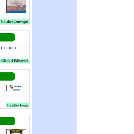
Gli altri Convegni
E PER LE
Gli altri Editoriali
Le altre Leggi
e