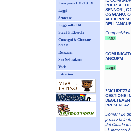
IL COMAND
Emergenza COVID-19
POLIZIA LOC
SENNORI, G
Leggi
OGGIANO, 
Sentenze
ALLA PRESI
DELL’ANCU
Leggi sulla P.M.
Studi & Ricerche
Composizione 
Leggi
Convegni & Giornate
Studio
Relazioni
COMUNICAT
ANCUPM
San Sebastiano
Varie
Leggi
...dì la tua.....
"SICUREZZA
GESTIONE I
DEGLI EVENT
PRESENTAZ
Domani 24 gi
presso la Link
del Casale di 
- L'ingresso è 