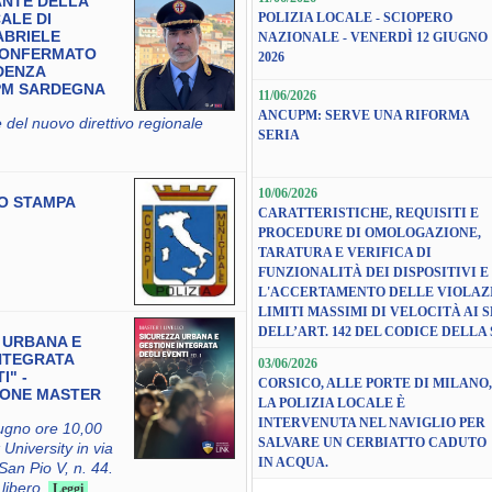
ANTE DELLA
ALE DI
POLIZIA LOCALE - SCIOPERO
ABRIELE
NAZIONALE - VENERDÌ 12 GIUGNO
CONFERMATO
2026
DENZA
PM SARDEGNA
11/06/2026
ANCUPM: SERVE UNA RIFORMA
del nuovo direttivo regionale
SERIA
10/06/2026
O STAMPA
CARATTERISTICHE, REQUISITI E
PROCEDURE DI OMOLOGAZIONE,
TARATURA E VERIFICA DI
FUNZIONALITÀ DEI DISPOSITIVI E
L'ACCERTAMENTO DELLE VIOLAZI
LIMITI MASSIMI DI VELOCITÀ AI S
DELL’ART. 142 DEL CODICE DELLA
 URBANA E
NTEGRATA
03/06/2026
I" -
CORSICO, ALLE PORTE DI MILANO,
IONE MASTER
LA POLIZIA LOCALE È
INTERVENUTA NEL NAVIGLIO PER
ugno ore 10,00
SALVARE UN CERBIATTO CADUTO
 University in via
IN ACQUA.
San Pio V, n. 44.
libero.
Leggi