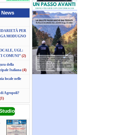
e News
LIDARIETÀ PER
LEGA MODUGNO
OCALE, UGL:
TI COMUNI”
(2)
gura della
cipale Italiana
(4)
ia locale nelle
 di Agropoli?
(1)
Studio
E