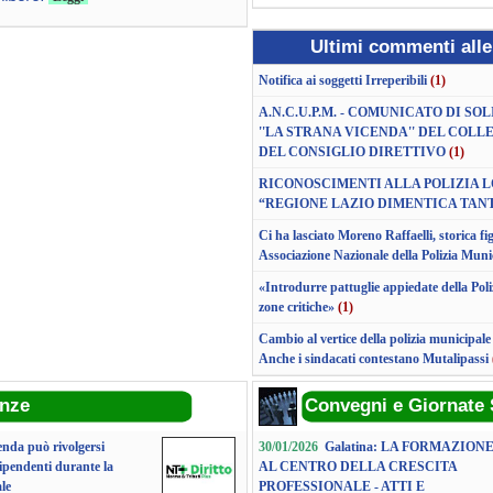
Ultimi commenti all
Notifica ai soggetti Irreperibili
(1)
A.N.C.U.P.M. - COMUNICATO DI SO
''LA STRANA VICENDA'' DEL COL
DEL CONSIGLIO DIRETTIVO
(1)
RICONOSCIMENTI ALLA POLIZIA L
“REGIONE LAZIO DIMENTICA TAN
Ci ha lasciato Moreno Raffaelli, storica fi
Associazione Nazionale della Polizia Muni
«Introdurre pattuglie appiedate della Poliz
zone critiche»
(1)
Cambio al vertice della polizia municipale
Anche i sindacati contestano Mutalipassi
nze
Convegni e Giornate 
enda può rivolgersi
30/01/2026
Galatina: LA FORMAZION
ipendenti durante la
AL CENTRO DELLA CRESCITA
ale
PROFESSIONALE - ATTI E