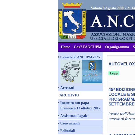
Sabato 8 Agosto 2026 - 21.1
Home
Cos'è l'ANCUPM
Organigramma
S
Calendario ANCUPM 2025
AUTOVELOX 
Leggi
Arretrati
45ª EDIZION
LOCALE E S
ARCHIVIO
PROGRAMMA 
Incontro con papa
SETTEMBRE 
Francesco 13 ottobre 2017
Invito dell'As
Assistenza Legale
sessioni form
Convenzioni
Editoriali