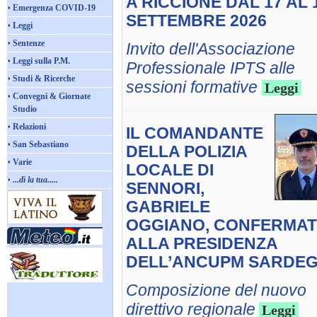
A RICCIONE DAL 17 AL 
Emergenza COVID-19
SETTEMBRE 2026
Leggi
Sentenze
Invito dell'Associazione
Leggi sulla P.M.
Professionale IPTS alle
Studi & Ricerche
sessioni formative
Leggi
Convegni & Giornate
Studio
Relazioni
IL COMANDANTE
San Sebastiano
DELLA POLIZIA
Varie
LOCALE DI
...dì la tua.....
SENNORI,
GABRIELE
OGGIANO, CONFERMA
ALLA PRESIDENZA
DELL’ANCUPM SARDE
Composizione del nuovo
direttivo regionale
Leggi