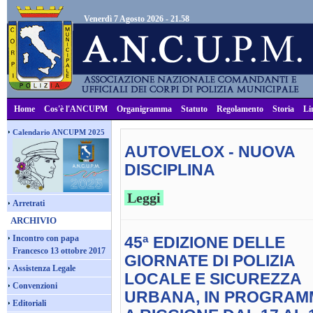
Venerdì 7 Agosto 2026 - 21.58
Home
Cos'è l'ANCUPM
Organigramma
Statuto
Regolamento
Storia
Li
Calendario ANCUPM 2025
AUTOVELOX - NUOVA
DISCIPLINA
Leggi
Arretrati
ARCHIVIO
Incontro con papa
45ª EDIZIONE DELLE
Francesco 13 ottobre 2017
GIORNATE DI POLIZIA
Assistenza Legale
LOCALE E SICUREZZA
Convenzioni
URBANA, IN PROGRAM
Editoriali